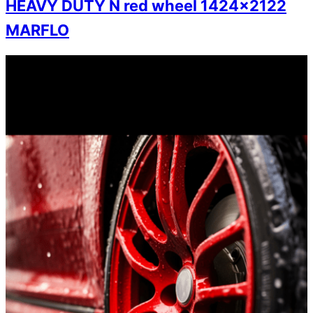
HEAVY DUTY N red wheel 1424×2122
MARFLO