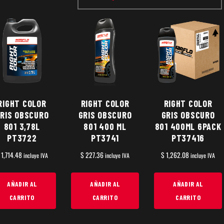
RIGHT COLOR
RIGHT COLOR
RIGHT COLOR
RIS OBSCURO
GRIS OBSCURO
GRIS OBSCURO
801 3,78L
801 400 ML
801 400ML 6PACK
PT3722
PT3741
PT37416
1,714.48
$
227.36
$
1,262.08
incluye IVA
incluye IVA
incluye IVA
AÑADIR AL
AÑADIR AL
AÑADIR AL
CARRITO
CARRITO
CARRITO