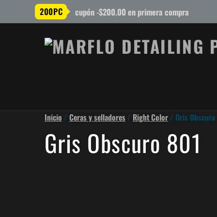
200PC
cupón -$200.00 en primera compra
Inicio
/
Ceras y selladores
/
Right Color
/ Gris Obscuro
Gris Obscuro 801