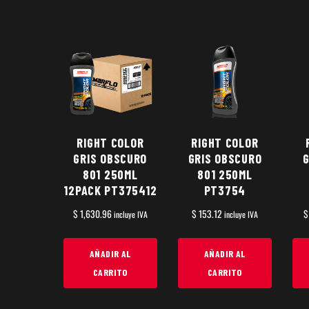
RIGHT COLOR
RIGHT COLOR
GRIS OBSCURO
GRIS OBSCURO
G
801 250ML
801 250ML
12PACK PT375412
PT3754
$
1,630.96
$
153.12
$
incluye IVA
incluye IVA
AÑADIR AL
AÑADIR AL
CARRITO
CARRITO