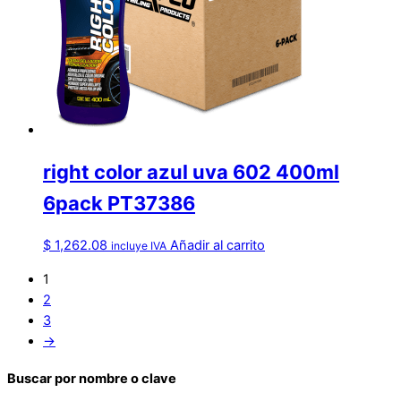
right color azul uva 602 400ml
6pack PT37386
$
1,262.08
Añadir al carrito
incluye IVA
1
2
3
→
Buscar por nombre o clave