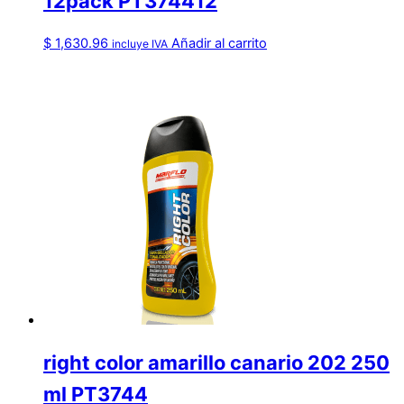
12pack PT374412
$
1,630.96
Añadir al carrito
incluye IVA
right color amarillo canario 202 250
ml PT3744