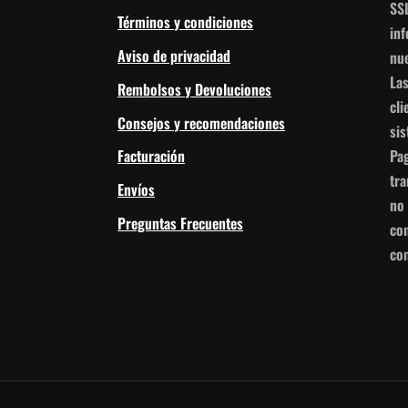
SS
Términos y condiciones
in
Aviso de privacidad
nue
Las
Rembolsos y Devoluciones
cli
Consejos y recomendaciones
si
Pag
Facturación
tr
Envíos
no
Preguntas Frecuentes
con
com