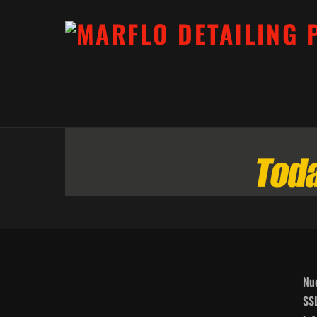
Nue
SS