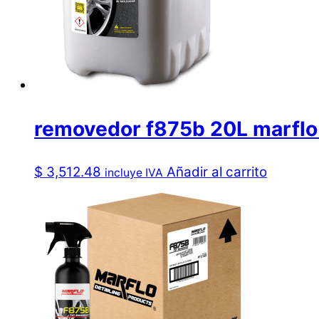
removedor f875b 20L marfl
$
3,512.48
Añadir al carrito
incluye IVA