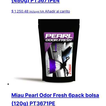
(480g) PT3671PE4
$
1,250.48
Añadir al carrito
incluye IVA
Miau Pearl Odor Fresh 6pack bolsa
(120g) PT3671PE