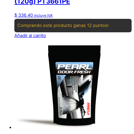
(120g) PT3661PE
$
336.40
incluye IVA
Comprando este producto ganas 12 puntos!
Añadir al carrito