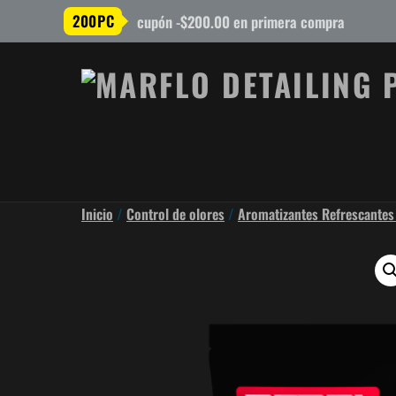
200PC
cupón -$200.00 en primera compra
Inicio
/
Control de olores
/
Aromatizantes Refrescantes