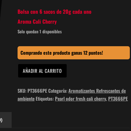
Bolsa con 6 sacos de 20g cada uno
Aroma Cali Cherry
Solo quedan 1 disponibles
Comprando este producto ganas 12 puntos!
Cali
AÑADIR AL CARRITO
Cherry
pearl
SKU:
PT3666PE
Categoría:
Aromatizantes Refrescantes de
fresh
ambiente
Etiquetas:
Pearl odor fresh cali cherry
,
PT3666PE
6pack
bolsa
(120g)
)
PT3666PE
cantidad