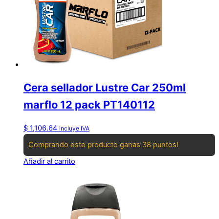
Cera sellador Lustre Car 250ml
marflo 12 pack PT140112
$
1,106.64
incluye IVA
Comprando este producto ganas 38 puntos!
Añadir al carrito