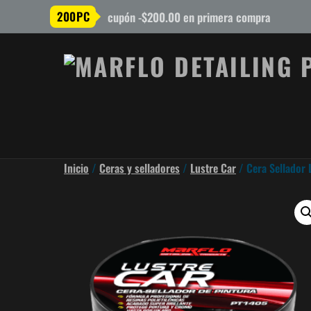
200PC
cupón -$200.00 en primera compra
Inicio
/
Ceras y selladores
/
Lustre Car
/ Cera Sellador 