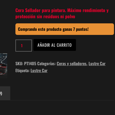
Cera Sellador para pintura. Máximo rendimiento y
protección sin residuos ni polvo
Comprando este producto ganas 7 puntos!
Cera
AÑADIR AL CARRITO
Sellador
Lustre
Car
SKU:
PT1405
Categorías:
Ceras y selladores
,
Lustre Car
Pasta
Etiqueta:
Lustre Car
200g
Marflo
PT1405
)
cantidad