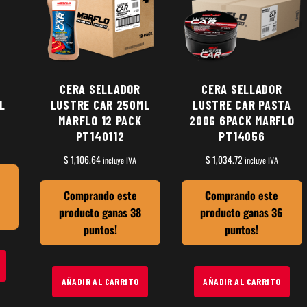
CERA SELLADOR
CERA SELLADOR
L
LUSTRE CAR 250ML
LUSTRE CAR PASTA
MARFLO 12 PACK
200G 6PACK MARFLO
PT140112
PT14056
$
1,106.64
$
1,034.72
incluye IVA
incluye IVA
Comprando este
Comprando este
producto ganas 38
producto ganas 36
puntos!
puntos!
AÑADIR AL CARRITO
AÑADIR AL CARRITO