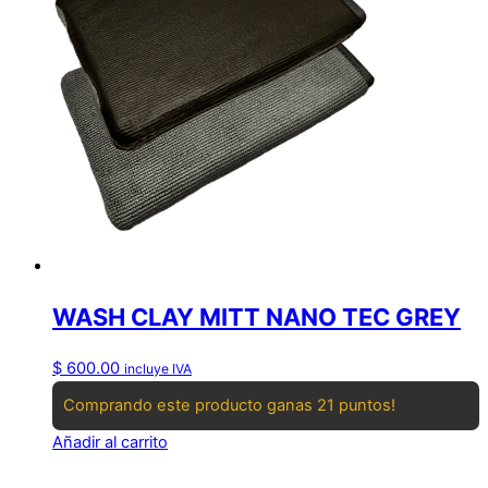
WASH CLAY MITT NANO TEC GREY
$
600.00
incluye IVA
Comprando este producto ganas 21 puntos!
Añadir al carrito