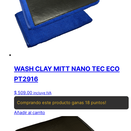
WASH CLAY MITT NANO TEC ECO
PT2916
$
509.00
incluye IVA
Comprando este producto ganas 18 puntos!
Añadir al carrito