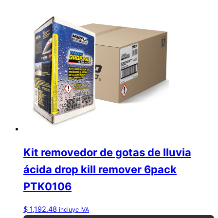
Kit removedor de gotas de lluvia
ácida drop kill remover 6pack
PTK0106
$
1,192.48
incluye IVA