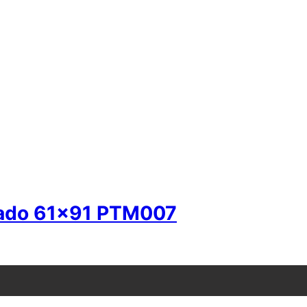
avado 61×91 PTM007