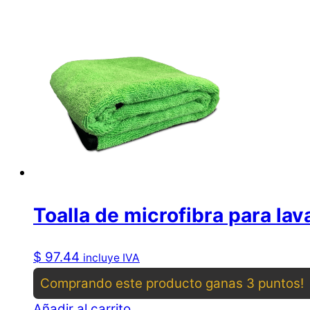
Toalla de microfibra para l
$
97.44
incluye IVA
Comprando este producto ganas 3 puntos!
Añadir al carrito