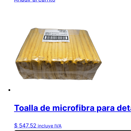
Toalla de microfibra para d
$
547.52
incluye IVA