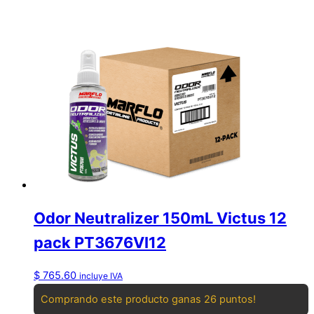
Odor Neutralizer 150mL Victus 12
pack PT3676VI12
$
765.60
incluye IVA
Comprando este producto ganas 26 puntos!