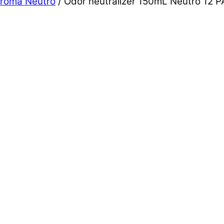
roma Neutro
/ Odor neutralizer 150mL Neutro 12