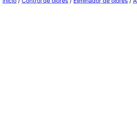
Inicio
/
Control de olores
/
Eliminador de olores
/
A