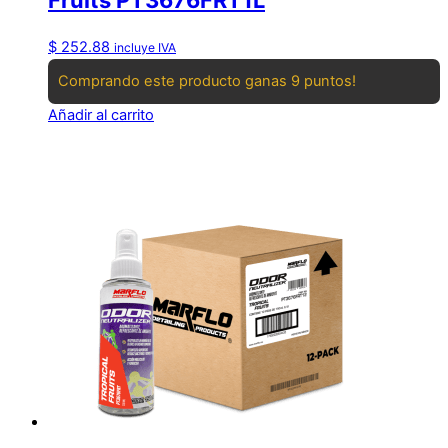
Fruits PT3676FRT1L
$
252.88
incluye IVA
Comprando este producto ganas 9 puntos!
Añadir al carrito