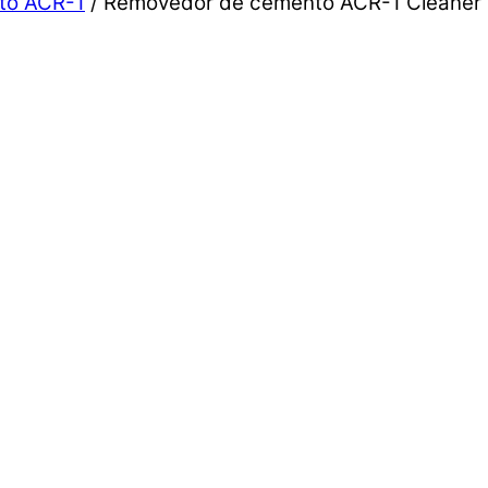
to ACR-1
/ Removedor de cemento ACR-1 Cleaner