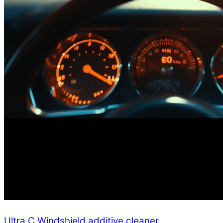
Ultra C Windshield additive cleaner