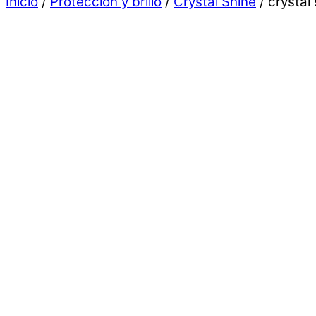
Inicio
/
Protección y brillo
/
Crystal Shine
/ crystal