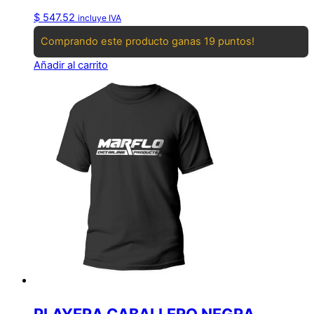
$
547.52
incluye IVA
Comprando este producto ganas 19 puntos!
Añadir al carrito
PLAYERA CABALLERO NEGRA