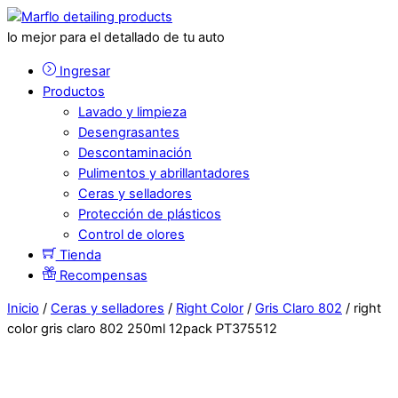
lo mejor para el detallado de tu auto
Ingresar
Productos
Lavado y limpieza
Desengrasantes
Descontaminación
Pulimentos y abrillantadores
Ceras y selladores
Protección de plásticos
Control de olores
Tienda
Recompensas
Inicio
/
Ceras y selladores
/
Right Color
/
Gris Claro 802
/ right
color gris claro 802 250ml 12pack PT375512