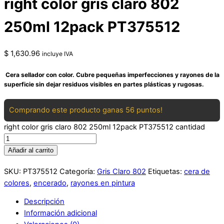
right color gris claro 802
250ml 12pack PT375512
$
1,630.96
incluye IVA
Cera sellador con color. Cubre pequeñas imperfecciones y rayones de la
superficie sin dejar residuos visibles en partes plásticas y rugosas.
Comprando este producto ganas 56 puntos!
right color gris claro 802 250ml 12pack PT375512 cantidad
Añadir al carrito
SKU:
PT375512
Categoría:
Gris Claro 802
Etiquetas:
cera de
colores
,
encerado
,
rayones en pintura
Descripción
Información adicional