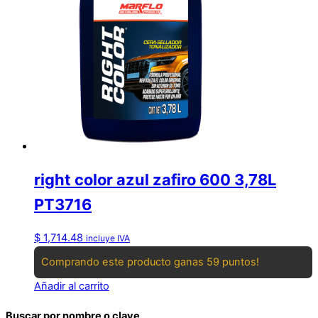
right color azul zafiro 600 3,78L
PT3716
$
1,714.48
incluye IVA
Comprando este producto ganas 59 puntos!
Añadir al carrito
Buscar por nombre o clave