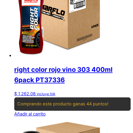
right color rojo vino 303 400ml
6pack PT37336
$
1,262.08
incluye IVA
Comprando este producto ganas 44 puntos!
Añadir al carrito