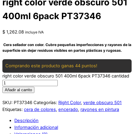
right color verde obscuro 501
400ml 6pack PT37346
$
1,262.08
incluye IVA
Cera sellador con color. Cubre pequeñas imperfecciones y rayones de la
superficie sin dejar residuos visibles en partes plásticas y rugosas.
Comprando este producto ganas 44 puntos!
right color verde obscuro 501 400ml 6pack PT37346 cantidad
Añadir al carrito
SKU:
PT37346
Categorías:
Right Color
,
verde obscuro 501
Etiquetas:
cera de colores
,
encerado
,
rayones en pintura
Descripción
Información adicional