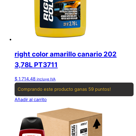
right color amarillo canario 202
3,78L PT3711
$
1,714.48
incluye IVA
Comprando este producto ganas 59 puntos!
Añadir al carrito