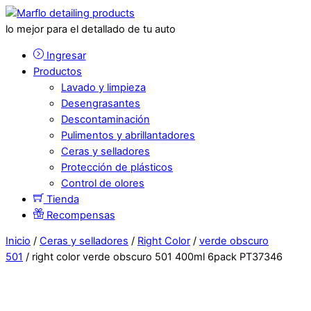
lo mejor para el detallado de tu auto
Ingresar
Productos
Lavado y limpieza
Desengrasantes
Descontaminación
Pulimentos y abrillantadores
Ceras y selladores
Protección de plásticos
Control de olores
Tienda
Recompensas
Inicio
/
Ceras y selladores
/
Right Color
/
verde obscuro
501
/ right color verde obscuro 501 400ml 6pack PT37346