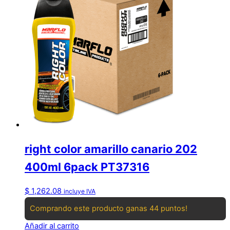
right color amarillo canario 202
400ml 6pack PT37316
$
1,262.08
incluye IVA
Comprando este producto ganas 44 puntos!
Añadir al carrito