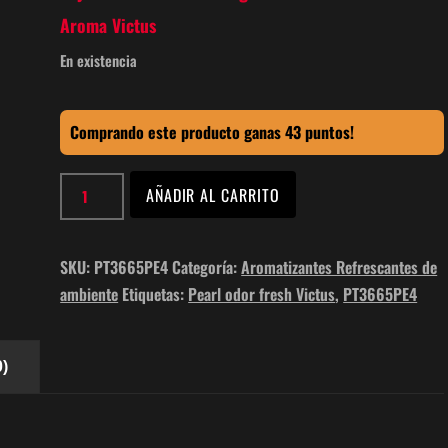
Aroma Victus
En existencia
Comprando este producto ganas 43 puntos!
Victus
AÑADIR AL CARRITO
pearl
odor
fresh
SKU:
PT3665PE4
Categoría:
Aromatizantes Refrescantes de
4pack
ambiente
Etiquetas:
Pearl odor fresh Victus
,
PT3665PE4
Caja
(480gr)
)
PT3665PE4
cantidad