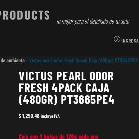
lo mejor para el detallado de tu auto
INGRESA
 de ambiente
/ Victus pearl odor fresh 4pack Caja (480gr) PT3665PE4
VICTUS PEARL ODOR
FRESH 4PACK CAJA
(480GR) PT3665PE4
$
1,250.48
incluye IVA
Caja con 4 bolsas de 120g cada una