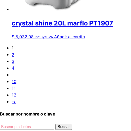
crystal shine 20L marflo PT1907
$
5,032.08
Añadir al carrito
incluye IVA
1
2
3
4
…
10
11
12
→
Buscar por nombre o clave
Buscar
Buscar