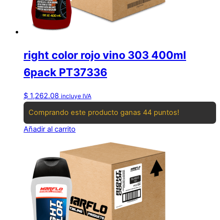
right color rojo vino 303 400ml
6pack PT37336
$
1,262.08
incluye IVA
Comprando este producto ganas 44 puntos!
Añadir al carrito