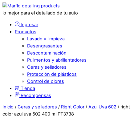
lo mejor para el detallado de tu auto
Ingresar
Productos
Lavado y limpieza
Desengrasantes
Descontaminación
Pulimentos y abrillantadores
Ceras y selladores
Protección de plásticos
Control de olores
Tienda
Recompensas
Inicio
/
Ceras y selladores
/
Right Color
/
Azul Uva 602
/ right
color azul uva 602 400 ml PT3738