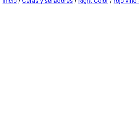
Inicio
/
Ceras y selladores
/
Right Color
/
rojo vino