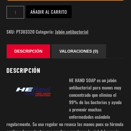
Jabón
AÑADIR AL CARRITO
Antibacterial
HE
HAND
SKU:
PT383320
Categoría:
Jabón antibacterial
SOAP
20L
DESCRIPCIÓN
VALORACIONES (0)
PT383320
cantidad
DESCRIPCIÓN
HE HAND SOAP es un jabón
antibacterial para manos muy
concentrado que elimina el
99% de las bacterias y ayuda
a prevenir muchas
enfermedades usándolo
regularmente. Su uso regular no reseca las manos pues su fórmula