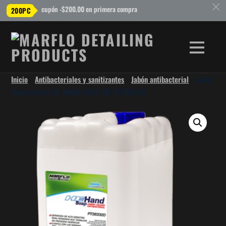
c
cupón -$200.00 en primera compra
200PC
Inicio
/
Antibacteriales y sanitizantes
/
Jabón antibacterial
/ Jabón
Antibacterial HE HAND SOAP 20L PT383320