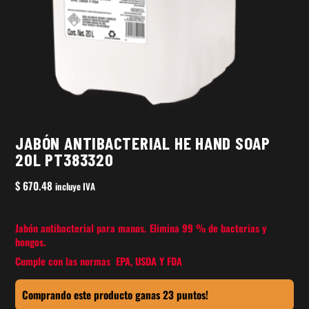
JABÓN ANTIBACTERIAL HE HAND SOAP
20L PT383320
$
670.48
incluye IVA
Jabón antibacterial para manos. Elimina 99 % de bacterias y
hongos.
Cumple con las normas EPA, USDA Y FDA
Comprando este producto ganas 23 puntos!