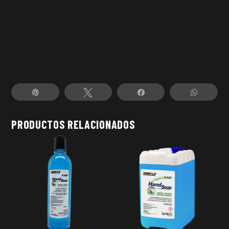
Pin
Tweet
Share
Whats
PRODUCTOS RELACIONADOS